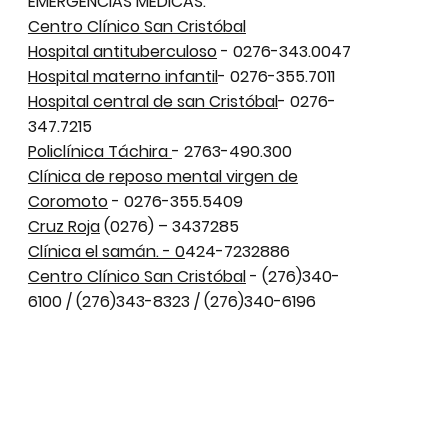
EMERGENCIAS MEDICAS:
Centro Clínico San Cristóbal
Hospital antituberculoso
- 0276-343.0047
Hospital materno infantil
- 0276-355.7011
Hospital central de san Cristóbal
- 0276-
347.7215
Policlínica Táchira
- 2763-490.300
Clínica de reposo mental virgen de
Coromoto
- 0276-355.5409
Cruz Roja
(0276) – 3437285
Clínica el samán. - 0
424-7232886
Centro Clínico San Cristóbal
- (276)340-
6100 / (276)343-8323 / (276)340-6196