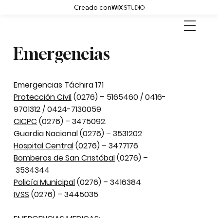
Creado con
Emergencias
Emergencias Táchira 171
Protección Civil
(0276) – 5165460 / 0416-
9701312 / 0424-7130059
CICPC
(0276) – 3475092.
Guardia Nacional
(0276) – 3531202
Hospital Central
(0276) – 3477176
Bomberos de San Cristóbal
(0276) –
3534344
Policía Municipal
(0276) – 3416384
IVSS
(0276) – 3445035