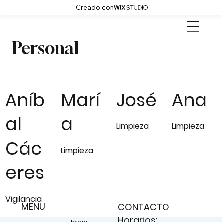
Creado con
Personal
Aníb
Marí
José
Ana
al
a
Limpieza
Limpieza
Các
Limpieza
eres
Vigilancia
MENU
CONTACTO
Horarios:
Inicio