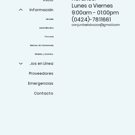
Lunes a Viernes
Información
9:00am - 01:00pm
(0424)-7811661
Historia
conjuntoelalcazar@gmail.com
Junta Directiva
Personal
Normas de Convivencia
Noticias y Eventos
Servicios en Línea
Proveedores
Emergencias
Contacto